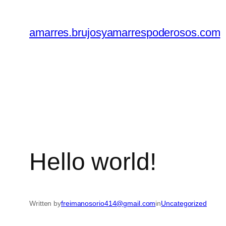
amarres.brujosyamarrespoderosos.com
Hello world!
Written by
freimanosorio414@gmail.com
in
Uncategorized