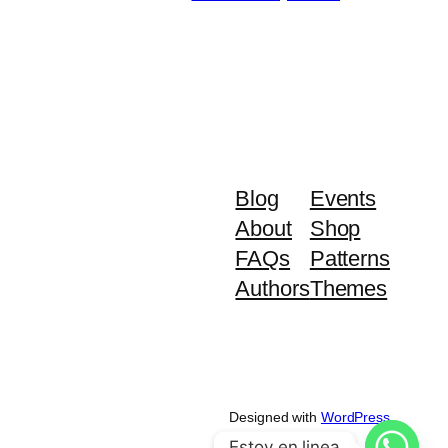
Blog
Events
About
Shop
FAQs
Patterns
Authors
Themes
Designed with
WordPress
Estoy en linea